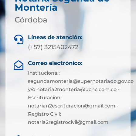
Montería
Córdoba
Líneas de atención:

(+57) 3215402472
Correo electrónico:

Institucional:
segundamonteria@supernotariado.gov.co
y/o notaria2monteria@ucnc.com.co -
Escrituración:
notarian2escrituracion@gmail.com -
Registro Civil:
notaria2registrocivil@gmail.com