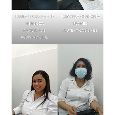
DIANA LUCIA OVIEDO
DARY LUZ GONZALEZ
MENDOZA
FLOREZ
AUXILIAR DE
AUTENTICACIONES
REGISTRO CIVIL