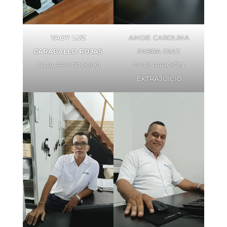
YADY LUZ
ANGIE CAROLINA
CARABALLO ROJAS
FABRA DIAZ
CAJA PROTOCOLO
DECLARACIÓN
EXTRAJUICIO