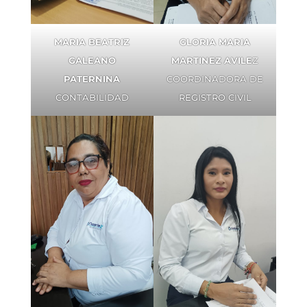
MARIA BEATRIZ
GLORIA MARIA
GALEANO
MARTINEZ AVILE
Z
PATERNINA
COORDINADORA DE
CONTABILIDAD
REGISTRO CIVIL