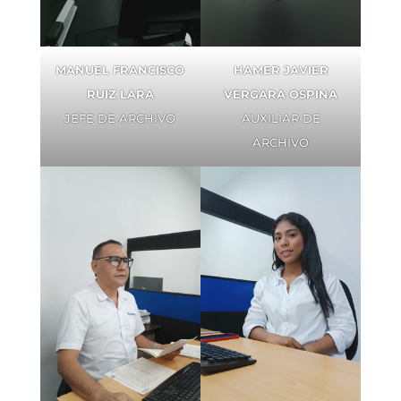
MANUEL FRANCISCO
HAMER JAVIER
RUIZ LARA
VERGARA OSPINA
JEFE DE ARCHIVO
AUXILIAR DE
ARCHIVO