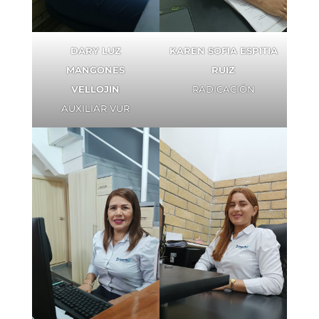
DARY LUZ
KAREN SOFIA ESPITIA
MANGONES
RUIZ
VELLOJIN
RADICACIÓN
AUXILIAR VUR