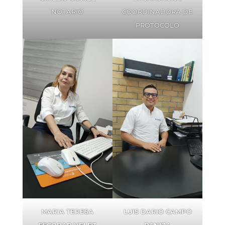
NOTARIO
COORDINADORA DE
PROTOCOLO
MARIA TERESA
LUIS DARIO CAMPO
ESCOBAR VELEZ
PANIZA