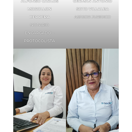
ALFONSO CARLOS
GERMAN ANTONIO
MOGOLLON
SOTO VILLALBA
HERRERA
ASESOR JURIDICO
NOTARIO
ENCARGADO –
PROTOCOLISTA