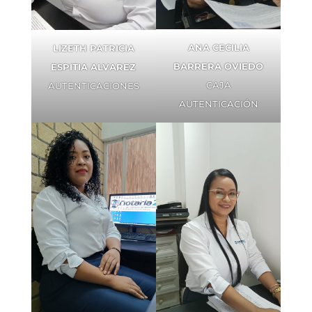
ANA CECILIA
LIZETH PATRICIA
BARRERA OVIEDO
ESPITIA ALVAREZ
CAJA
AUTENTICACIONES
AUTENTICACIÓN