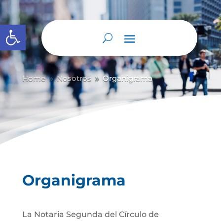
Abrir barra de herramientas
Home
Nosotros
Organigrama
9
9
Organigrama
La Notaria Segunda del Círculo de