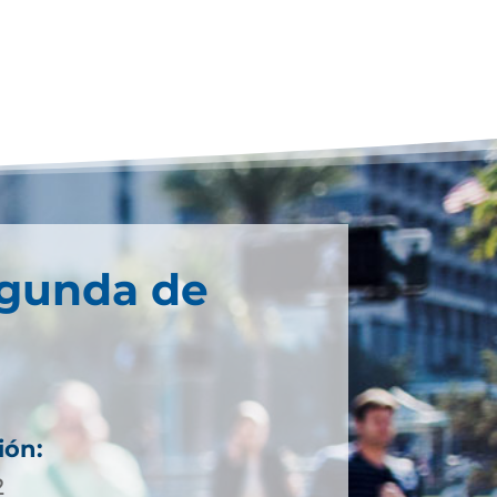
egunda de
ión:
2