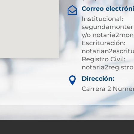
Correo electrón

Institucional:
segundamonteri
y/o notaria2mon
Escrituración:
notarian2escrit
Registro Civil:
notaria2registr
Dirección:

Carrera 2 Numer