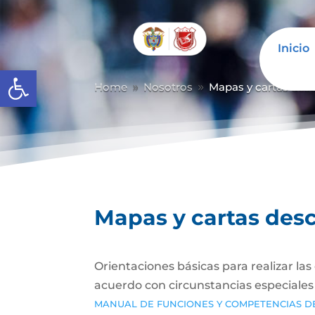
Inicio
Abrir barra de herramientas
Home
Nosotros
Mapas y cartas desc
9
9
Mapas y cartas desc
Orientaciones básicas para realizar la
acuerdo con circunstancias especiale
MANUAL DE FUNCIONES Y COMPETENCIAS D