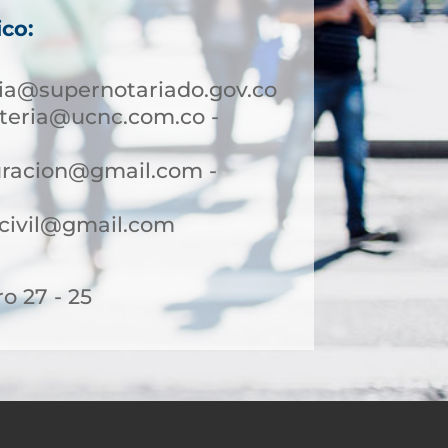
ico:
a@supernotariado.gov.co
teria@ucnc.com.co -
uracion@gmail.com -
ocivil@gmail.com
o 27 - 25