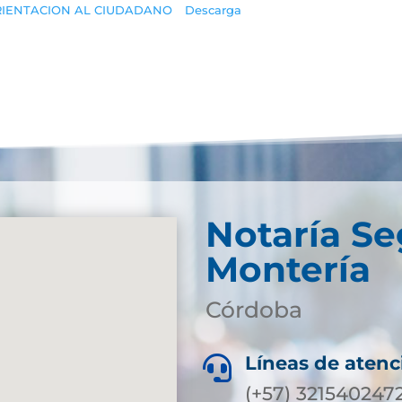
ORIENTACION AL CIUDADANO
Descarga
Notaría S
Montería
Córdoba
Líneas de atenc

(+57) 321540247