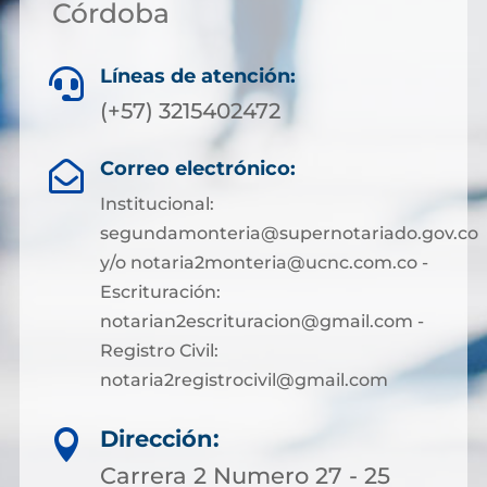
Córdoba
Líneas de atención:

(+57) 3215402472
Correo electrónico:

Institucional:
segundamonteria@supernotariado.gov.co
y/o notaria2monteria@ucnc.com.co -
Escrituración:
notarian2escrituracion@gmail.com -
Registro Civil:
notaria2registrocivil@gmail.com
Dirección:

Carrera 2 Numero 27 - 25