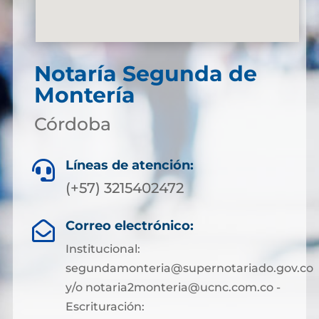
Notaría Segunda de
Montería
Córdoba
Líneas de atención:

(+57) 3215402472
Correo electrónico:

Institucional:
segundamonteria@supernotariado.gov.co
y/o notaria2monteria@ucnc.com.co -
Escrituración: