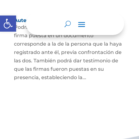
Abrir barra de herramientas
Autenticación de Firma
Podrá dar testimonio escrito de que la
firma puesta en un documento
corresponde a la de la persona que la haya
registrado ante él, previa confrontación de
las dos. También podrá dar testimonio de
que las firmas fueron puestas en su
presencia, estableciendo la...