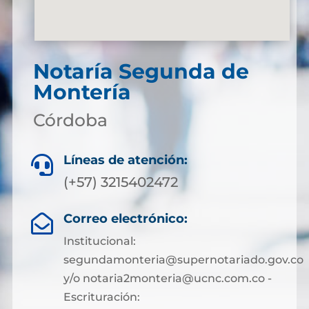
Notaría Segunda de
Montería
Córdoba
Líneas de atención:

(+57) 3215402472
Correo electrónico:

Institucional:
segundamonteria@supernotariado.gov.co
y/o notaria2monteria@ucnc.com.co -
Escrituración: