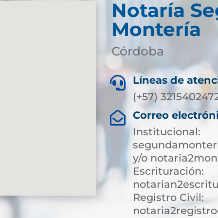
Notaría S
Montería
Córdoba
Líneas de atenc

(+57) 321540247
Correo electrón

Institucional:
segundamonteri
y/o notaria2mon
Escrituración:
notarian2escrit
Registro Civil:
notaria2registr