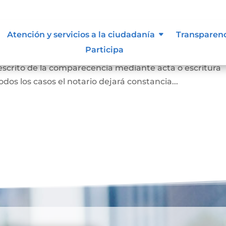
 para otorgar escritura pública
Atención y servicios a la ciudadanía
Transparen
Participa
persona concurrió a la notaría a otorgar una escritur
 escrito de la comparecencia mediante acta o escritura
odos los casos el notario dejará constancia...