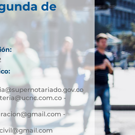
egunda de
ión:
2
ico:
a@supernotariado.gov.co
teria@ucnc.com.co -
uracion@gmail.com -
ocivil@gmail.com