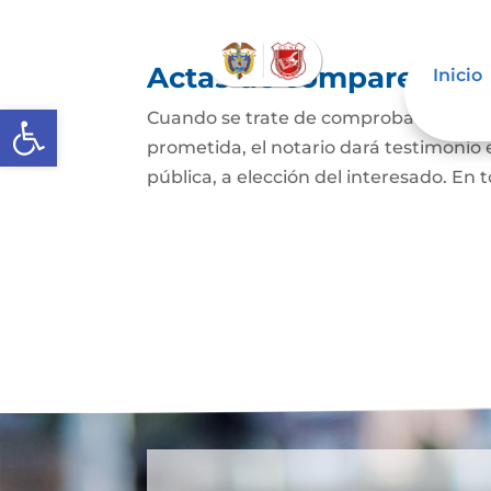
Actas de comparecencia
Inicio
Abrir barra de herramientas
Cuando se trate de comprobar que una 
prometida, el notario dará testimonio
pública, a elección del interesado. En t