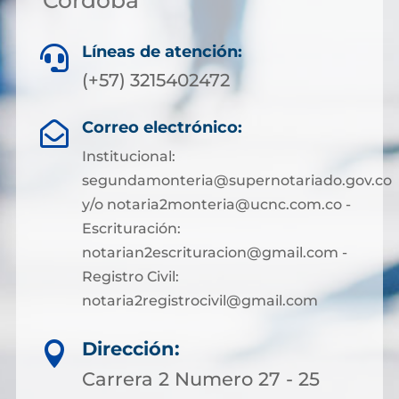
Córdoba
Líneas de atención:

(+57) 3215402472
Correo electrónico:

Institucional:
segundamonteria@supernotariado.gov.co
y/o notaria2monteria@ucnc.com.co -
Escrituración:
notarian2escrituracion@gmail.com -
Registro Civil:
notaria2registrocivil@gmail.com
Dirección:

Carrera 2 Numero 27 - 25