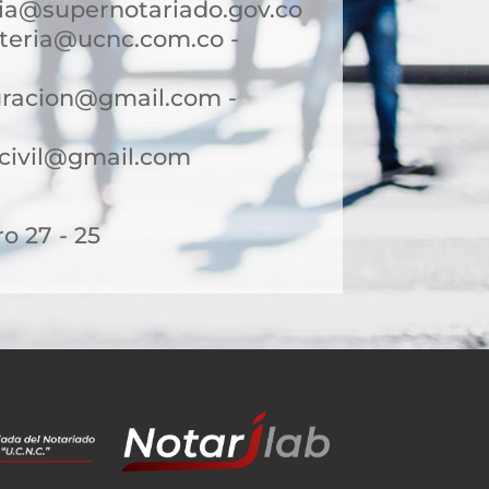
a@supernotariado.gov.co
teria@ucnc.com.co -
uracion@gmail.com -
ocivil@gmail.com
o 27 - 25