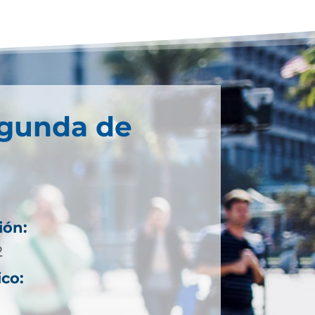
egunda de
ión:
2
ico: