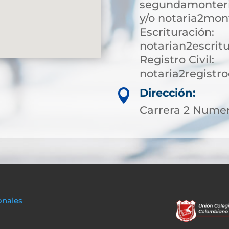
segundamonteri
y/o notaria2mon
Escrituración:
notarian2escrit
Registro Civil:
notaria2registr
Dirección:

Carrera 2 Numer
onales