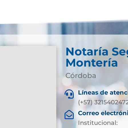
Notaría S
Montería
Córdoba
Líneas de atenc

(+57) 321540247
Correo electrón

Institucional: