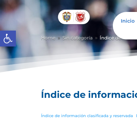
Inicio
Abrir barra de herramientas
Home
Sin categoría
Índice de inform
9
9
Índice de informaci
Índice de información clasificada y reservada