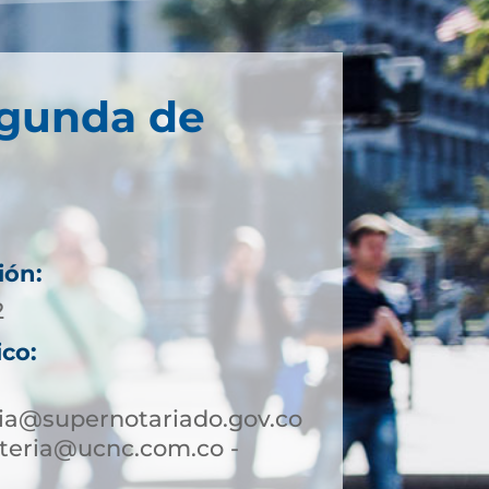
egunda de
ión:
2
ico:
a@supernotariado.gov.co
teria@ucnc.com.co -