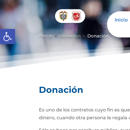
Inicio
Abrir barra de herramientas
Home
Donación
Donación
9
9
Donación
Es uno de los contratos cuyo fin es qu
dinero, cuando otra persona le regala u