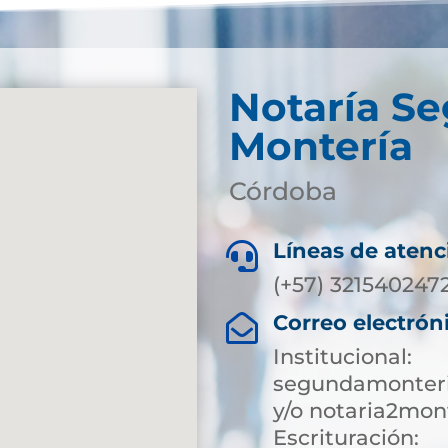
Notaría S
Montería
Córdoba
Líneas de atenc

(+57) 321540247
Correo electrón

Institucional:
segundamonteri
y/o notaria2mon
Escrituración: