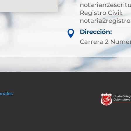
notarian2escrit
Registro Civil:
notaria2registr
Dirección:

Carrera 2 Numer
onales