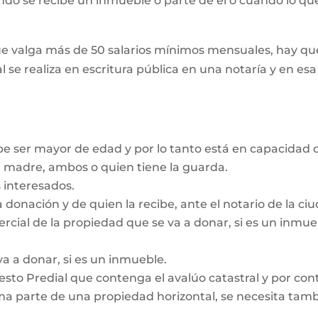
ando se recibe un inmueble o parte de él o cuando lo que
e valga más de 50 salarios mínimos mensuales, hay que
l se realiza en escritura pública en una notaría y en es
be ser mayor de edad y por lo tanto está en capacidad d
a madre, ambos o quien tiene la guarda.
 interesados.
a donación y de quien la recibe, ante el notario de la c
ercial de la propiedad que se va a donar, si es un inmu
va a donar, si es un inmueble.
sto Predial que contenga el avalúo catastral y por contr
a parte de una propiedad horizontal, se necesita tambié